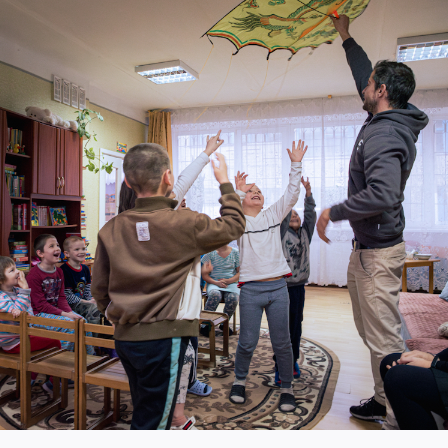
Vie de l’association
Vie de 
« 2025 : une belle année de
consolidation. » Un
Rejoign
message de Nikola
volonta
Mirkovic, Président de
prochai
Ouest-Est.