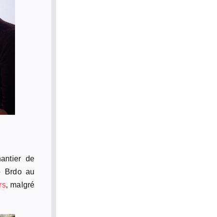
antier de
o Brdo au
rs
, malgré