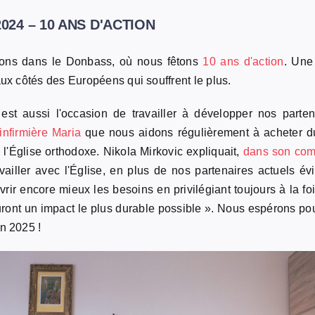
i 2024 – 10 ANS D'ACTION
nons dans le Donbass, où nous fêtons
10 ans d'action
. Une
aux côtés des Européens qui souffrent le plus.
t aussi l'occasion de travailler à développer nos parten
'infirmière Maria
que nous aidons régulièrement à acheter d
 l'Église orthodoxe. Nikola Mirkovic expliquait,
dans son com
vailler avec l'Église, en plus de nos partenaires actuels é
rir encore mieux les besoins en privilégiant toujours à la foi
uront un impact le plus durable possible ». Nous espérons po
n 2025 !