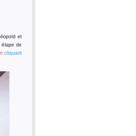
éopold et
e étape de
en
cliquant