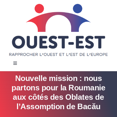
Passer
au
contenu
Navigation
à
bascule
Nouvelle mission : nous
Accueil
partons pour la Roumanie
Notre projet
aux côtés des Oblates de
l’Assomption de Bacău
Actualités