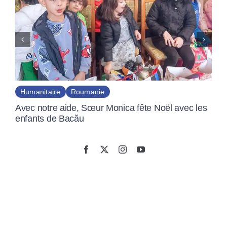
Roumanie
aire
re aide, Sœur Monica fête Noël avec les
 de Bacău
Humanitair
Partageon
Bacău