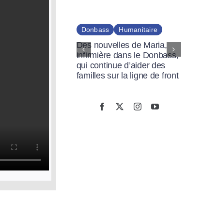
ences et médias
Donbass
Humanitaire
ss
Des nouvelles de Maria,
irkovic explique les
infirmière dans le Donbass,
de la guerre en
H
qui continue d’aider des
 aux Assises de la
familles sur la ligne de front
Co
aineté 2025
hu