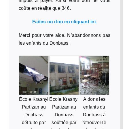
impôts à payer. Ainsi votre don ne vous
coûte en réalité que 34€.
Faites un don en cliquant ici.
Merci pour votre aide. N’abandonnons pas
les enfants du Donbass !
École Krasnyi
École Krasnyi
Aidons les
Partizan au
Partizan au
enfants du
Donbass
Donbass
Donbass à
détruite par
soufflée par
retrouver le