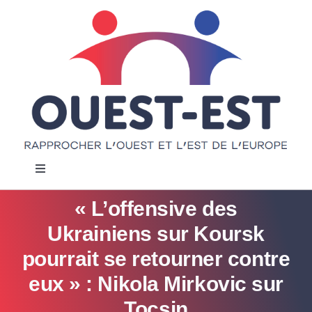
Passer
au
contenu
Navigation
à
bascule
« L’offensive des
Accueil
Ukrainiens sur Koursk
Notre projet
pourrait se retourner contre
eux » : Nikola Mirkovic sur
Actualités
Tocsin