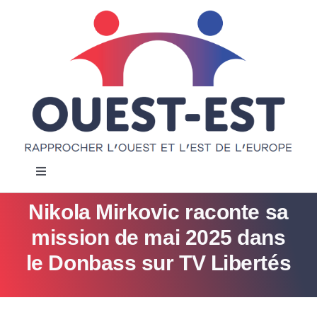
Passer
au
contenu
Navigation
à
bascule
Nikola Mirkovic raconte sa
Accueil
mission de mai 2025 dans
Notre projet
le Donbass sur TV Libertés
Actualités