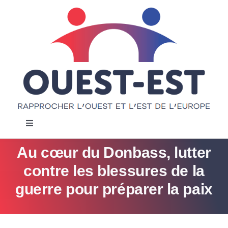
Passer
au
contenu
Navigation
à
bascule
Au cœur du Donbass, lutter
Accueil
contre les blessures de la
Notre projet
guerre pour préparer la paix
Actualités