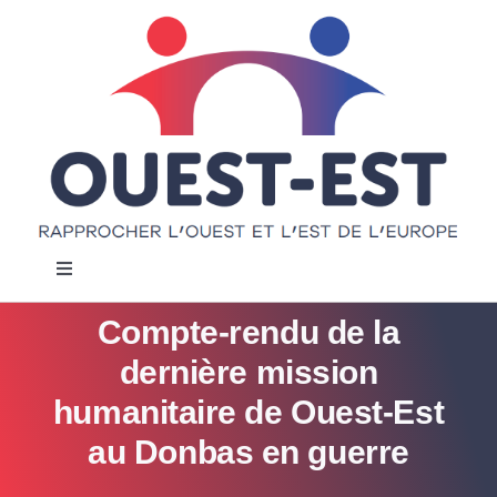
Passer
au
contenu
Navigation
à
bascule
Compte-rendu de la
Accueil
dernière mission
Notre projet
humanitaire de Ouest-Est
au Donbas en guerre
Actualités