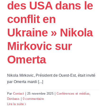
des USA dans le
Par Région
conflit en
Nous soutenir
Ukraine » Nikola
Contact
Mirkovic sur
Omerta
Nikola Mirkovic, Président de Ouest-Est, était invité
par Omerta mardi [...]
Par
Contact
|
25 novembre 2025
|
Conférences et médias
,
Donbass
|
0 commentaire
Lire la suite