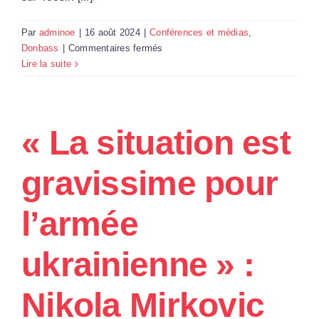
Par
adminoe
|
16 août 2024
|
Conférences et médias
,
sur
Donbass
|
Commentaires fermés
« L’offensive
Lire la suite
des
Ukrainiens
sur
Koursk
« La situation est
pourrait
se
gravissime pour
retourner
contre
eux »
l’armée
:
Nikola
ukrainienne » :
Mirkovic
sur
Tocsin
Nikola Mirkovic