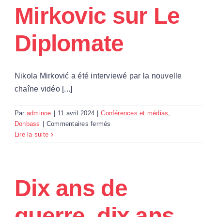
sur
Mirkovic sur Le
Omerta
Diplomate
Nikola Mirković a été interviewé par la nouvelle
chaîne vidéo [...]
Par
adminoe
|
11 avril 2024
|
Conférences et médias
,
sur
Donbass
|
Commentaires fermés
« Toutes
Lire la suite
les
politiques
de
sanction
Dix ans de
ont
échoué »
guerre, dix ans
: