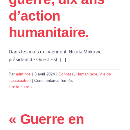
Nikola
Mirkovic
d’action
sur
Le
humanitaire.
Diplomate
Dans les mois qui viennent, Nikola Mirkovic,
président de Ouest-Est, [...]
Par
adminoe
|
3 avril 2024
|
Donbass
,
Humanitaire
,
Vie de
sur
l’association
|
Commentaires fermés
Dix
Lire la suite
ans
de
guerre,
dix
« Guerre en
ans
d’action