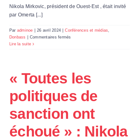
Nikola Mirkovic, président de Ouest-Est , était invité
par Omerta [...]
Par
adminoe
|
26 avril 2024
|
Conférences et médias
,
sur
Donbass
|
Commentaires fermés
« Les
Lire la suite
aides
américaines
à
l’Ukraine
« Toutes les
ne
serviront
politiques de
qu’à
prolonger
la
sanction ont
guerre »
:
échoué » : Nikola
Nikola
Mirkovic