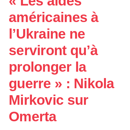
« Les aides
l’armée
ukrainienne »
américaines à
:
Nikola
Mirkovic
l’Ukraine ne
avec
Régis
serviront qu’à
le
Sommier
sur
prolonger la
Radio
Courtoisie
guerre » : Nikola
Mirkovic sur
Omerta