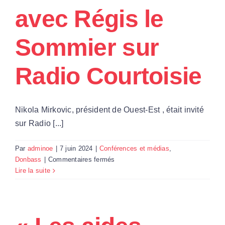
avec Régis le
Sommier sur
Radio Courtoisie
Nikola Mirkovic, président de Ouest-Est , était invité
sur Radio [...]
Par
adminoe
|
7 juin 2024
|
Conférences et médias
,
sur
Donbass
|
Commentaires fermés
« La
Lire la suite
situation
est
gravissime
pour