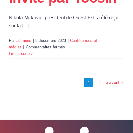
Nikola Mirkovic, président de Ouest-Est, a été reçu
sur la [...]
Par
adminoe
|
8 décembre 2023
|
Conférences et
sur
médias
|
Commentaires fermés
Les
Lire la suite
mensonges
des
américains
pour
Suivant
1
2
justifier
leurs
guerres
:
Nikola
Mirkovic
invité
par