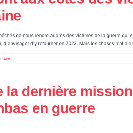
a
aine
envoyé
une
nouvelle
équipe
êchés de nous rendre auprès des victimes de la guerre qui se
dans
fin, d’envisager d’y retourner en 2022. Mais les choses n’all
le
Donbass
!
taire
la dernière mission
nbas en guerre