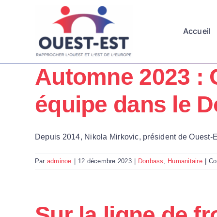
Passer
au
Accueil
contenu
Automne 2023 : 
équipe dans le D
Depuis 2014, Nikola Mirkovic, président de Ouest-Es
Par
adminoe
|
12 décembre 2023
|
Donbass
,
Humanitaire
|
Co
Sur la ligne de f