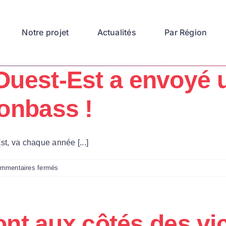
Notre projet
Actualités
Par Région
Ouest-Est a envoyé 
onbass !
t, va chaque année [...]
sur
mmentaires fermés
Automne
2023
:
Ouest-
ront aux côtés des vi
Est