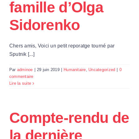
famille d’Olga
Par Région
Sidorenko
Nous soutenir
Chers amis, Voici un petit reporatge tourné par
Contact
Sputnik [...]
Par
adminoe
|
29 juin 2019
|
Humanitaire
,
Uncategorized
|
0
commentaire
Lire la suite
Compte-rendu de
la dernière