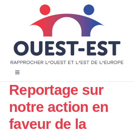
Passer
au
contenu
Navigation
à
Reportage sur
bascule
Accueil
notre action en
Notre projet
faveur de la
Actualités