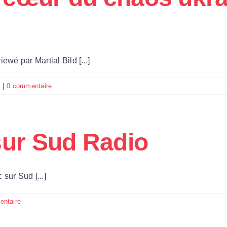
du
monde »
sur
TV
Libertés
ewé par Martial Bild [...]
s
|
0 commentaire
sur Sud Radio
sur Sud [...]
entaire