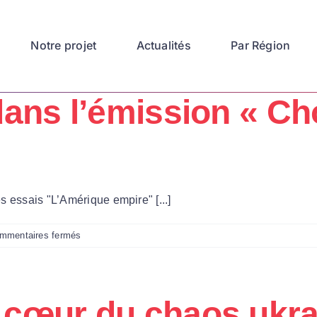
Notre projet
Actualités
Par Région
dans l’émission « C
s essais "L’Amérique empire" [...]
sur
mmentaires fermés
Nikola
Mirkovic
dans
l’émission
cœur du chaos ukrai
« Chocs