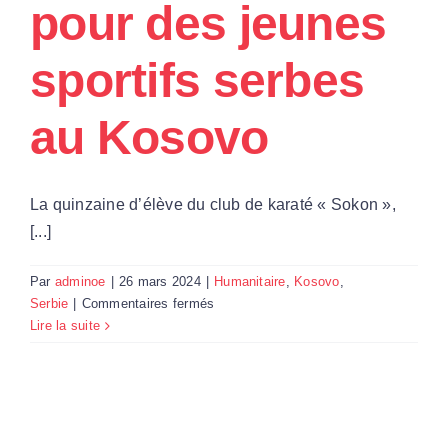
pour des jeunes
Par Région
sportifs serbes
Nous soutenir
au Kosovo
Contact
La quinzaine d’élève du club de karaté « Sokon »,
[...]
Par
adminoe
|
26 mars 2024
|
Humanitaire
,
Kosovo
,
sur
Serbie
|
Commentaires fermés
Ouest-
Lire la suite
Est
finance
des
survêtements
pour