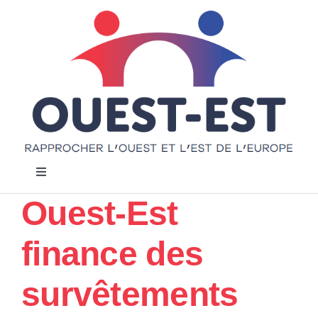
Passer
au
contenu
Navigation
à
Ouest-Est
bascule
Accueil
finance des
Notre projet
survêtements
Actualités