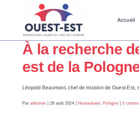
Passer
au
Accueil
contenu
À la recherche d
est de la Pologn
Léopold Beaumont, chef de mission de Ouest-Est, s'es
Par
adminoe
|
29 août 2024
|
Humanitaire
,
Pologne
|
0 comme