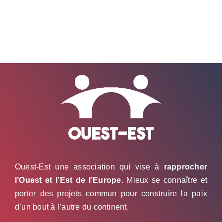
Koursk
pourrait
se
retourner
contre
eux »
:
Nikola
Mirkovic
sur
Tocsin
Ouest-Est une association qui vise à
rapprocher
l’Ouest et l’Est de l’Europe
. Mieux se connaître et
porter des projets commun pour construire la paix
d’un bout à l’autre du continent.