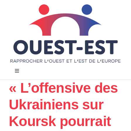
Passer
au
contenu
Navigation
à
« L’offensive des
bascule
Accueil
Ukrainiens sur
Notre projet
Koursk pourrait
Actualités