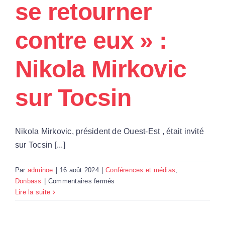
se retourner
Par Région
contre eux » :
Nous soutenir
Nikola Mirkovic
Contact
sur Tocsin
Nikola Mirkovic, président de Ouest-Est , était invité
sur Tocsin [...]
Par
adminoe
|
16 août 2024
|
Conférences et médias
,
sur
Donbass
|
Commentaires fermés
« L’offensive
Lire la suite
des
Ukrainiens
sur