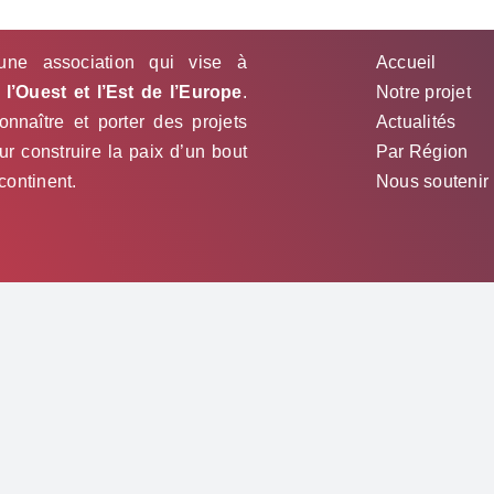
Est
de
une association qui vise à
Accueil
retour
dans
l’Ouest et l’Est de l’Europe
.
Notre projet
le
nnaître et porter des projets
Actualités
Donbass
 construire la paix d’un bout
Par Région
 continent.
Nous soutenir