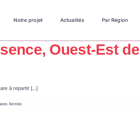
Notre projet
Actualités
Par Région
sence, Ouest-Est de 
 à repartir [...]
sur
ires fermés
Après
un
an
d’absence,
Ouest-