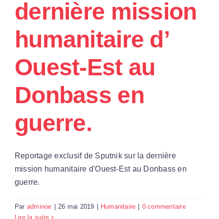
dernière mission
Par Région
humanitaire d’
Nous soutenir
Ouest-Est au
Contact
Donbass en
guerre.
Reportage exclusif de Sputnik sur la dernière
mission humanitaire d'Ouest-Est au Donbass en
guerre.
Par
adminoe
|
26 mai 2019
|
Humanitaire
|
0 commentaire
Lire la suite