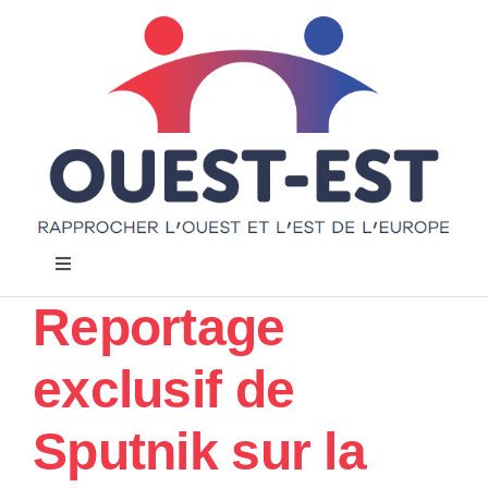
Passer
au
contenu
Navigation
à
Reportage
bascule
Accueil
exclusif de
Notre projet
Sputnik sur la
Actualités