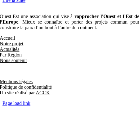
Lire la suite
Ouest-Est une association qui vise à
rapprocher l’Ouest et l’Est d
l’Europe
. Mieux se connaître et porter des projets commun pou
construire la paix d’un bout à l’autre du continent.
Accueil
Notre projet
Actualités
Par Région
Nous soutenir
Restons en contact
Mentions légales
Politique de confidentialité
Un site réalisé par
ACCK
Page load link
Aller
en
haut