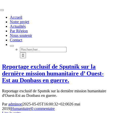
Passer
au
Navigation
contenu
à
Accueil
bascule
Notre projet
Actualités
Par Région
Nous soutenir
Contact
Rechercher:
Reportage exclusif de Sputnik sur la
dernière mission humanitaire d’ Ouest-
Est au Donbass en guerre.
Reportage exclusif de Sputnik sur la dernière mission humanitaire
d'Ouest-Est au Donbass en guerre.
Par
adminoe
|
2025-05-05T16:00:32+02:00
26 mai
2019
|
Humanitaire
|
0 commentaire