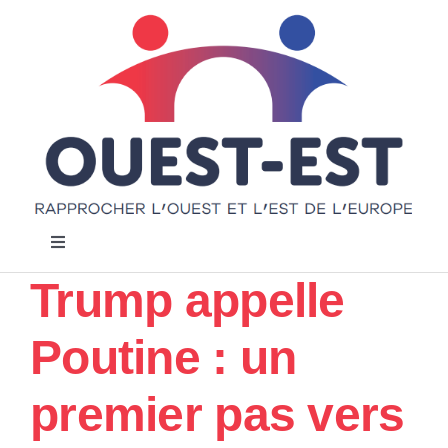
Passer
au
contenu
Navigation
à
Trump appelle
bascule
Accueil
Poutine : un
Notre projet
premier pas vers
Actualités