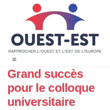
Passer
au
contenu
Navigation
à
Grand succès
bascule
Accueil
pour le colloque
Notre projet
universitaire
Actualités