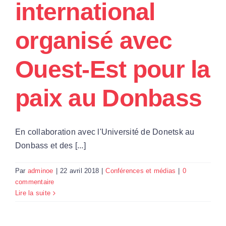
international
Par Région
organisé avec
Nous soutenir
Ouest-Est pour la
Contact
paix au Donbass
En collaboration avec l'Université de Donetsk au
Donbass et des [...]
Par
adminoe
|
22 avril 2018
|
Conférences et médias
|
0
commentaire
Lire la suite