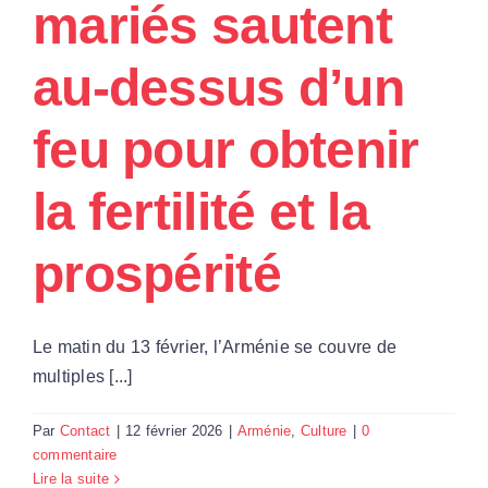
mariés sautent
Par Région
au-dessus d’un
Nous soutenir
feu pour obtenir
Contact
la fertilité et la
prospérité
Le matin du 13 février, l’Arménie se couvre de
multiples [...]
Par
Contact
|
12 février 2026
|
Arménie
,
Culture
|
0
commentaire
Lire la suite