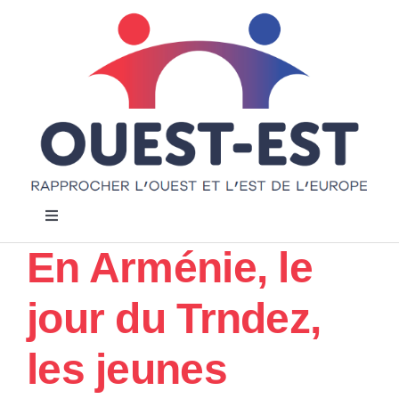
Passer
au
contenu
Navigation
à
En Arménie, le
bascule
Accueil
jour du Trndez,
Notre projet
les jeunes
Actualités