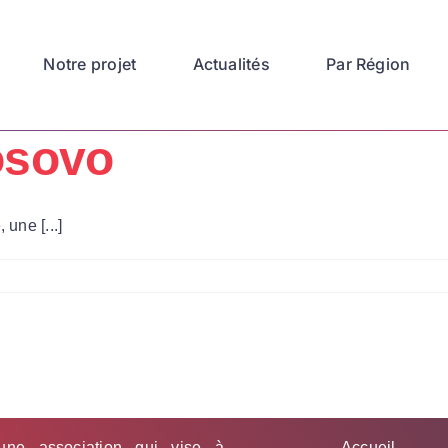
Notre projet
Actualités
Par Région
osovo
une [...]
une association qui vise à
Accueil