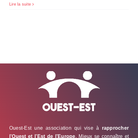
Lire la suite
Ouest-Est une association qui vise à
rapprocher
l’Ouest et l’Est de l’Europe
. Mieux se connaître et