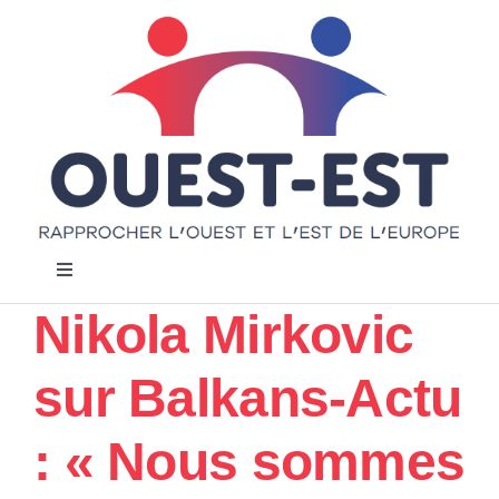
Passer
au
contenu
Navigation
à
Nikola Mirkovic
bascule
Accueil
sur Balkans-Actu
Notre projet
: « Nous sommes
Actualités