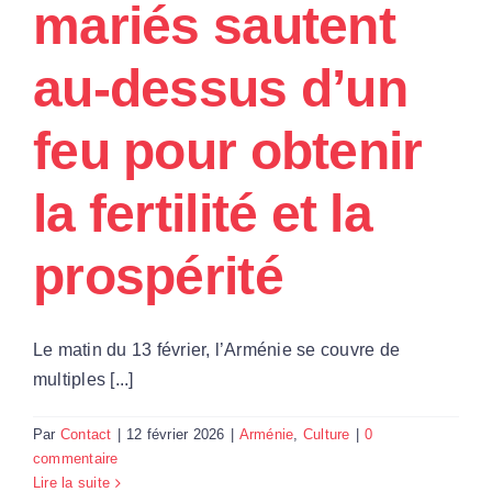
mariés sautent
Par Région
au-dessus d’un
Nous soutenir
feu pour obtenir
Contact
la fertilité et la
prospérité
Le matin du 13 février, l’Arménie se couvre de
multiples [...]
Par
Contact
|
12 février 2026
|
Arménie
,
Culture
|
0
commentaire
Lire la suite