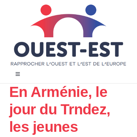
Passer
au
contenu
Navigation
à
En Arménie, le
bascule
Accueil
jour du Trndez,
Notre projet
les jeunes
Actualités